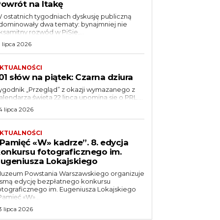
owrót na Itakę
 ostatnich tygodniach dyskusję publiczną
dominowały dwa tematy: bynajmniej nie
ksamitny rozwód w PiSie,...
1 lipca 2026
KTUALNOŚCI
01 słów na piątek: Czarna dziura
ygodnik „Przegląd” z okazji wymazanego z
alendarza święta 22 lipca upomina się o PRL....
4 lipca 2026
KTUALNOŚCI
Pamięć «W» kadrze”. 8. edycja
onkursu fotograficznego im.
ugeniusza Lokajskiego
uzeum Powstania Warszawskiego organizuje
smą edycję bezpłatnego konkursu
otograficznego im. Eugeniusza Lokajskiego
Pamięć «W»...
3 lipca 2026