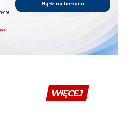
wanie
yce
WIĘCEJ