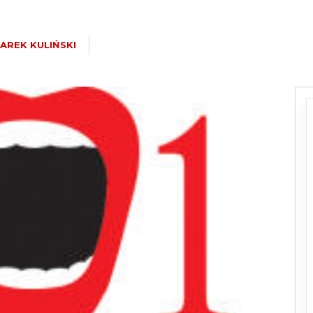
AREK KULIŃSKI