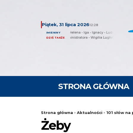
Piątek, 31 lipca 2026
12:28
Emilian • Helena • Iga • Ignacy • Ludomir
IMIENINY
Dzień Administratora • Wigilia Lughnasadh
DZIŚ TAKŻE
STRONA GŁÓWNA
Strona główna
Aktualności
101 słów na 
Żeby