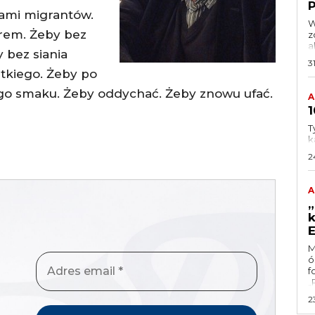
P
dami migrantów.
W
trem. Żeby bez
z
a
 bez siania
3
tkiego. Żeby po
go smaku. Żeby oddychać. Żeby znowu ufać.
A
1
T
k
2
A
„
k
E
M
ó
f
„
2