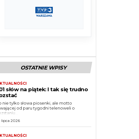
OSTATNIE WPISY
KTUALNOŚCI
01 słów na piątek: I tak się trudno
ozstać
o nie tylko słowa piosenki, ale motto
rwającej od paru tygodni telenoweli o
ozstaniu...
1 lipca 2026
KTUALNOŚCI