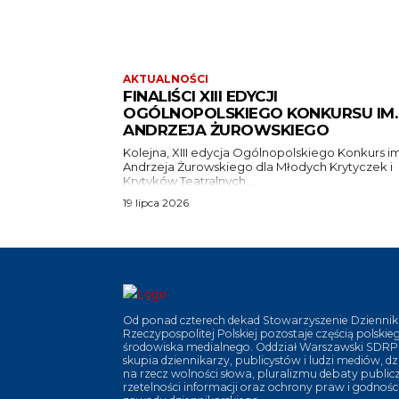
AKTUALNOŚCI
FINALIŚCI XIII EDYCJI
OGÓLNOPOLSKIEGO KONKURSU IM.
ANDRZEJA ŻUROWSKIEGO
Kolejna, XIII edycja Ogólnopolskiego Konkurs im
Andrzeja Żurowskiego dla Młodych Krytyczek i
Krytyków Teatralnych...
19 lipca 2026
Od ponad czterech dekad Stowarzyszenie Dziennik
Rzeczypospolitej Polskiej pozostaje częścią polskie
środowiska medialnego. Oddział Warszawski SDRP
skupia dziennikarzy, publicystów i ludzi mediów, dz
na rzecz wolności słowa, pluralizmu debaty publicz
rzetelności informacji oraz ochrony praw i godnośc