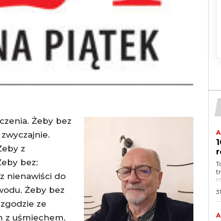
czenia. Żeby bez
A
 zwyczajnie.
1
Żeby z
r
Żeby bez:
T
t
z nienawiści do
r
wodu. Żeby bez
3
 zgodzie ze
A
m z uśmiechem.