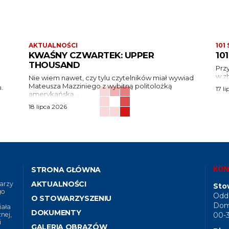
AKTUALNOŚCI
101
KWAŚNY CZWARTEK: UPPER
10
THOUSAND
Prz
w zb
Nie wiem nawet, czy tylu czytelników miał wywiad
Mateusza Mazziniego z wybitną politolożką
.
17 l
amerykańską...
18 lipca 2026
KON
STRONA GŁÓWNA
AKTUALNOŚCI
arzy
Sto
go
Oddz
O STOWARZYSZENIU
Dom 
iała
DOKUMENTY
nej,
00-
i
GALERIA OBRAZÓW