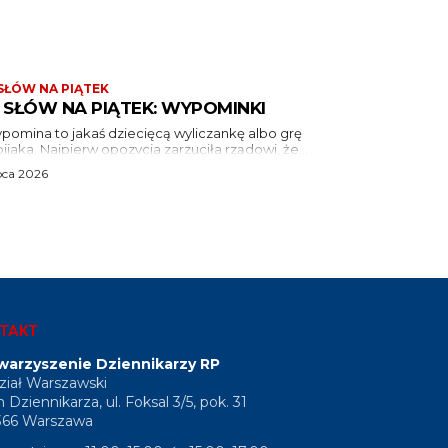
 SŁÓW NA PIĄTEK
1 SŁÓW NA PIĄTEK: WYPOMINKI
ypomina to jakaś dziecięcą wyliczankę albo grę
ijaka. Najpierw opozycja zarzuciła rządowi, że...
ipca 2026
TAKT
warzyszenie Dziennikarzy RP
iał Warszawski
Dziennikarza, ul. Foksal 3/5, pok. 31
366 Warszawa