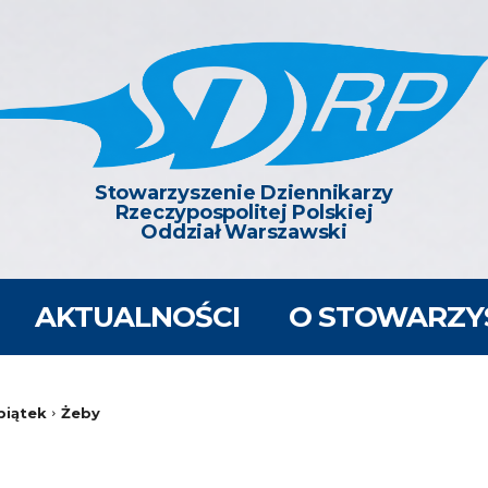
Emilian • Helena • Iga • Ignacy • Ludomir
Dzień Administratora • Wigilia Lughnasadh
AKTUALNOŚCI
O STOWARZY
piątek
Żeby