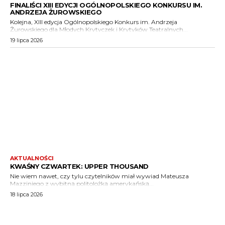
FINALIŚCI XIII EDYCJI OGÓLNOPOLSKIEGO KONKURSU IM.
ANDRZEJA ŻUROWSKIEGO
Kolejna, XIII edycja Ogólnopolskiego Konkurs im. Andrzeja
Żurowskiego dla Młodych Krytyczek i Krytyków Teatralnych...
19 lipca 2026
AKTUALNOŚCI
KWAŚNY CZWARTEK: UPPER THOUSAND
Nie wiem nawet, czy tylu czytelników miał wywiad Mateusza
Mazziniego z wybitną politolożką amerykańską...
18 lipca 2026