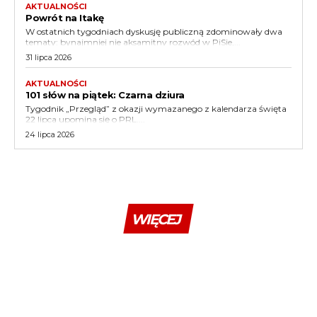
AKTUALNOŚCI
Powrót na Itakę
W ostatnich tygodniach dyskusję publiczną zdominowały dwa
tematy: bynajmniej nie aksamitny rozwód w PiSie,...
31 lipca 2026
AKTUALNOŚCI
101 słów na piątek: Czarna dziura
Tygodnik „Przegląd” z okazji wymazanego z kalendarza święta
22 lipca upomina się o PRL....
24 lipca 2026
WIĘCEJ