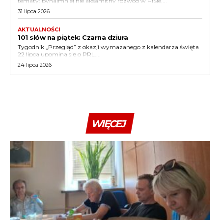
tematy: bynajmniej nie aksamitny rozwód w PiSie,...
31 lipca 2026
AKTUALNOŚCI
101 słów na piątek: Czarna dziura
Tygodnik „Przegląd” z okazji wymazanego z kalendarza święta
22 lipca upomina się o PRL....
24 lipca 2026
WIĘCEJ