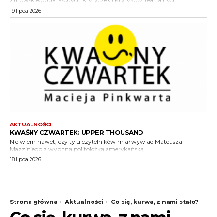
Żurowskiego dla Młodych Krytyczek i Krytyków Teatralnych...
19 lipca 2026
AKTUALNOŚCI
KWAŚNY CZWARTEK: UPPER THOUSAND
Nie wiem nawet, czy tylu czytelników miał wywiad Mateusza
Mazziniego z wybitną politolożką amerykańską...
18 lipca 2026