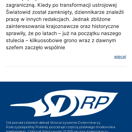
zagraniczną. Kiedy po transformacji ustrojowej
Światowid został zamknięty, dziennikarze znaleźli
pracę w innych redakcjach. Jednak zbliżone
zainteresowania krajoznawcze oraz historyczne
sprawiły, że po latach – już na początku naszego
stulecia – kilkuosobowe grono wraz z dawnym
szefem zaczęło wspólnie
więcej
Od ponad czterech dekad Stowarzyszenie Dziennikarzy
Rzeczypospolitej Polskiej pozostaje częścią polskiego środowiska
medialnego. Oddział Warszawski SDRP skupia dziennikarzy,